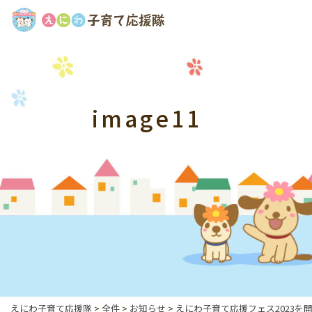
image11
えにわ子育て応援隊
>
全件
>
お知らせ
>
えにわ子育て応援フェス2023を