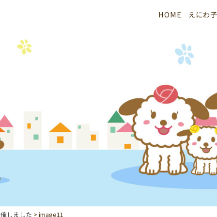
HOME
えにわ
開催しました
>
image11