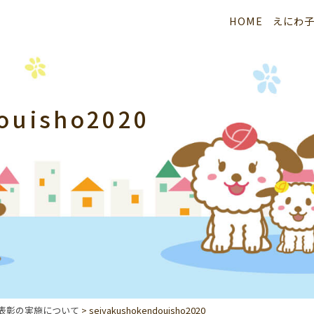
HOME
えにわ
ouisho2020
業表彰の実施について
>
seiyakushokendouisho2020