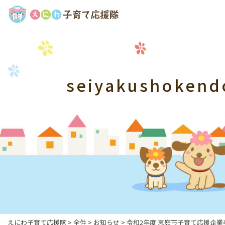
seiyakushokend
えにわ子育て応援隊
>
全件
>
お知らせ
>
令和2年度 恵庭市子育て応援企