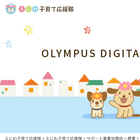
OLYMPUS DIGIT
えにわ子育て応援隊
>
えにわ子育て応援隊
>
サポート事業協賛店
>
商業
>